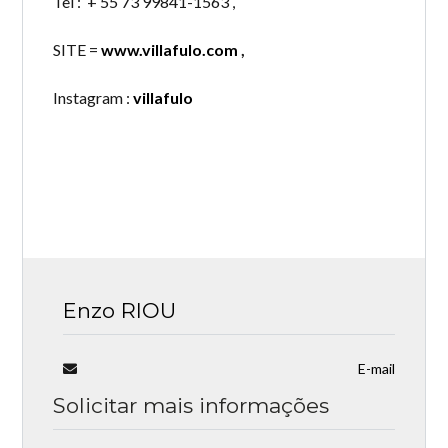
Tel : + 55 73 99841-1563 ,
SITE =
www.villafulo.com
,
Instagram :
villafulo
Enzo RIOU
E-mail
Solicitar mais informações