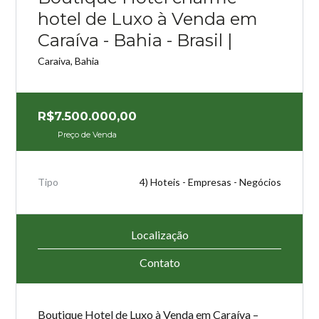
hotel de Luxo à Venda em
Perdeu sua senha?
Gostaria de cadastrar seu
Caraíva - Bahia - Brasil |
CADASTRE-SE
imóvel?
Caraiva, Bahia
R$7.500.000,00
Preço de Venda
Tipo
4) Hoteis - Empresas - Negócios
Localização
Contato
Boutique Hotel de Luxo à Venda em Caraíva –