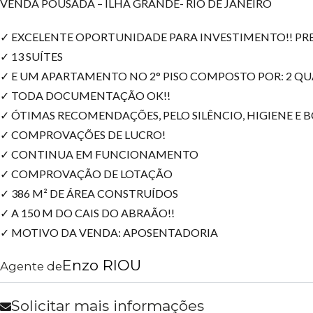
VENDA POUSADA – ILHA GRANDE- RIO DE JANEIRO
✓ EXCELENTE OPORTUNIDADE PARA INVESTIMENTO!! PR
✓ 13 SUÍTES
✓ E UM APARTAMENTO NO 2° PISO COMPOSTO POR: 2 QUA
✓ TODA DOCUMENTAÇÃO OK!!
✓ ÓTIMAS RECOMENDAÇÕES, PELO SILÊNCIO, HIGIENE E 
✓ COMPROVAÇÕES DE LUCRO!
✓ CONTINUA EM FUNCIONAMENTO
✓ COMPROVAÇÃO DE LOTAÇÃO
✓ 386 M² DE ÁREA CONSTRUÍDOS
✓ A 150 M DO CAIS DO ABRAÃO!!
✓ MOTIVO DA VENDA: APOSENTADORIA
Enzo RIOU
Agente de
Solicitar mais informações