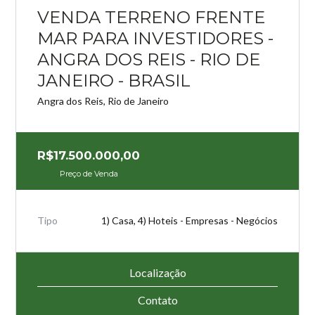
VENDA TERRENO FRENTE
Perdeu sua senha?
Gostaria de cadastrar seu
MAR PARA INVESTIDORES -
CADASTRE-SE
imóvel?
ANGRA DOS REIS - RIO DE
JANEIRO - BRASIL
Angra dos Reis, Rio de Janeiro
R$17.500.000,00
Preço de Venda
Tipo
1) Casa, 4) Hoteis - Empresas - Negócios
Localização
Contato