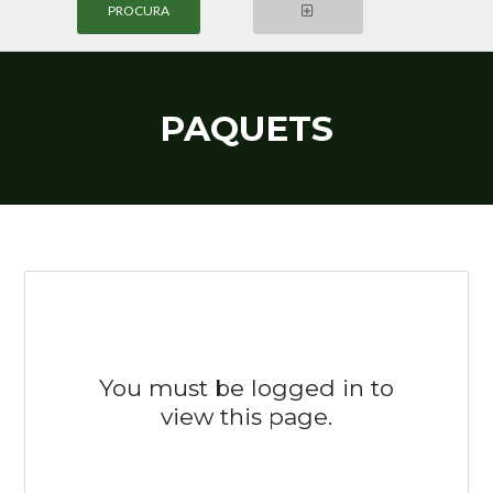
PAQUETS
Login
Nome de Usuário
Senha
You must be logged in to
LOGIN
view this page.