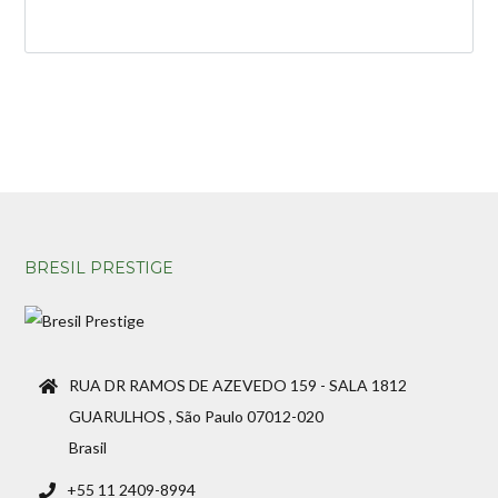
Perdeu sua senha?
Gostaria de cadastrar seu
CADASTRE-SE
imóvel?
BRESIL PRESTIGE
RUA DR RAMOS DE AZEVEDO 159 - SALA 1812
GUARULHOS , São Paulo 07012-020
Brasil
+55 11 2409-8994