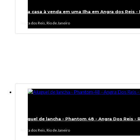
Bela casa à venda em uma Ilha em Angra dos Reis - R
Angra dos Reis, Rio de Janeiro
Aluguel de lancha - Phantom 48 - Angra Dos Reis - 
Angra dos Reis, Rio de Janeiro