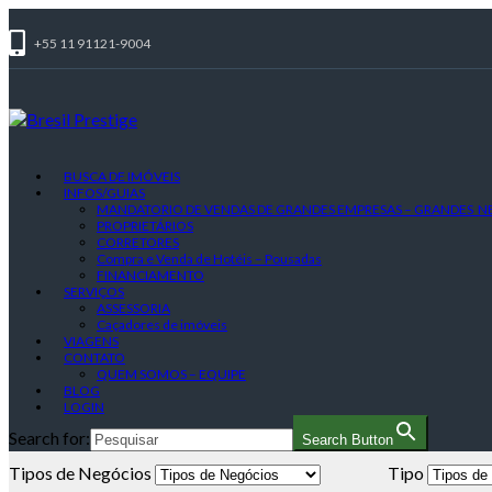
+55 11 91121-9004
BUSCA DE IMÓVEIS
INFOS/GUIAS
MANDATORIO DE VENDAS DE GRANDES EMPRESAS – GRANDES 
PROPRIETÁRIOS
CORRETORES
Compra e Venda de Hotéis – Pousadas
FINANCIAMENTO
SERVIÇOS
ASSESSORIA
Caçadores de imóveis
VIAGENS
CONTATO
QUEM SOMOS – EQUIPE
BLOG
LOGIN
Search for:
Search Button
Tipos de Negócios
Tipo