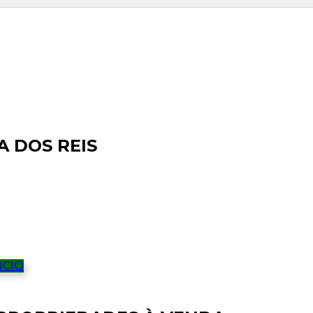
Login
Nome de Usuário
Senha
Login
 DOS REIS
Perdeu sua senha?
Gostaria de cadastrar seu
Cadastre-se
imóvel?
NCIO