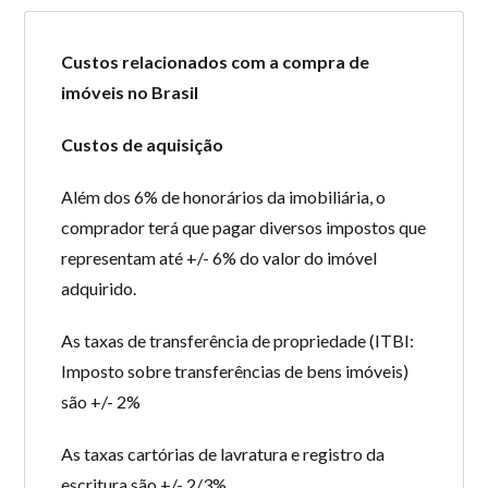
Perdeu sua senha?
Gostaria de cadastrar seu
Custos relacionados com a compra de
CADASTRE-SE
imóvel?
imóveis no Brasil
Custos de aquisição
Além dos 6% de honorários da imobiliária, o
comprador terá que pagar diversos impostos que
representam até +/- 6% do valor do imóvel
adquirido.
As taxas de transferência de propriedade (ITBI:
Imposto sobre transferências de bens imóveis)
são +/- 2%
As taxas cartórias de lavratura e registro da
escritura são +/- 2/3%